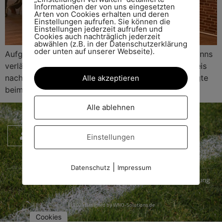
Informationen der von uns eingesetzten
Arten von Cookies erhalten und deren
Einstellungen aufrufen. Sie können die
Einstellungen jederzeit aufrufen und
Cookies auch nachträglich jederzeit
abwählen (z.B. in der Datenschutzerklärung
oder unten auf unserer Webseite).
Aufgrund der Neuwahl des Kreisschiedsrichterobmanns
verlässt unser 2. Vorsitzender den Schiedsrichterkreis
nach zwei Wahlperioden. Die Verabschiedung erfolgte
Alle akzeptieren
beim Belehrungsabend. Gut gemacht, Paul!
Alle ablehnen
Login
Einstellungen
|
Datenschutz
Impressum
Impressum
Datenschutzerklärung
© 2021 Designed by WNO-Solutions.de
Cookies