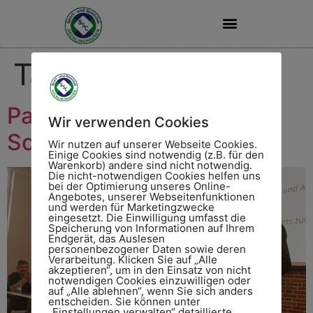
STADION LANGE WANNE
Tag:
25. Mai 2022
Paul Kat verlässt den
Wir verwenden Cookies
Schiedsrichterkreis
Wir nutzen auf unserer Webseite Cookies.
Einige Cookies sind notwendig (z.B. für den
Warenkorb) andere sind nicht notwendig.
Die nicht-notwendigen Cookies helfen uns
bei der Optimierung unseres Online-
Angebotes, unserer Webseitenfunktionen
und werden für Marketingzwecke
eingesetzt. Die Einwilligung umfasst die
Speicherung von Informationen auf Ihrem
Endgerät, das Auslesen
personenbezogener Daten sowie deren
Verarbeitung. Klicken Sie auf „Alle
akzeptieren“, um in den Einsatz von nicht
notwendigen Cookies einzuwilligen oder
auf „Alle ablehnen“, wenn Sie sich anders
entscheiden. Sie können unter
„Einstellungen verwalten“ detaillierte