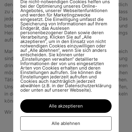
Die nicht-notwendigen Cookies helfen uns
den Sport und unsere Bereitschaft, sich ehrenamtlich
bei der Optimierung unseres Online-
Angebotes, unserer Webseitenfunktionen
zu engagieren, in dieses Projekt ein. Wir wissen, dass
und werden für Marketingzwecke
jedes Kind und jede Behinderung einzigartig sind. Das
eingesetzt. Die Einwilligung umfasst die
Speicherung von Informationen auf Ihrem
bedeutet, dass auch jedes Kind die Situationen und
Endgerät, das Auslesen
personenbezogener Daten sowie deren
Herausforderungen, die während des Trainings
Verarbeitung. Klicken Sie auf „Alle
auftreten, unterschiedlich erlebt und verarbeitet.
akzeptieren“, um in den Einsatz von nicht
notwendigen Cookies einzuwilligen oder
auf „Alle ablehnen“, wenn Sie sich anders
Mark dazu: „Die Herausforderungen in diesem Bereich
entscheiden. Sie können unter
sind enorm, weshalb jede Form von Unterstützung
„Einstellungen verwalten“ detaillierte
Informationen der von uns eingesetzten
dringend gebraucht wird. Eltern, die sich engagieren
Arten von Cookies erhalten und deren
Einstellungen aufrufen. Sie können die
möchten und Interesse an einer ehrenamtlichen
Einstellungen jederzeit aufrufen und
Tätigkeit haben, sind herzlich eingeladen mitzumachen.
Cookies auch nachträglich jederzeit
abwählen (z.B. in der Datenschutzerklärung
Unser Ziel ist es, eine inklusive Umgebung zu schaffen,
oder unten auf unserer Webseite).
in der sich alle Kinder wohlfühlen und weiterentwickeln
können.“
Alle akzeptieren
Wir freuen uns auch Euch.
Alle ablehnen